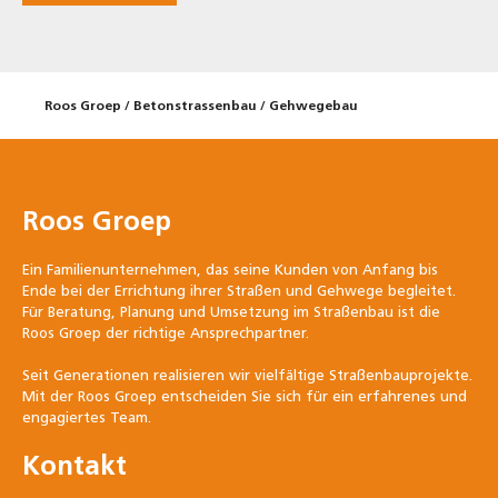
Roos Groep
/
Betonstrassenbau
/
Gehwegebau
Roos Groep
Ein Familienunternehmen, das seine Kunden von Anfang bis
Ende bei der Errichtung ihrer Straßen und Gehwege begleitet.
Für Beratung, Planung und Umsetzung im Straßenbau ist die
Roos Groep der richtige Ansprechpartner.
Seit Generationen realisieren wir vielfältige Straßenbauprojekte.
Mit der Roos Groep entscheiden Sie sich für ein erfahrenes und
engagiertes Team.
Kontakt