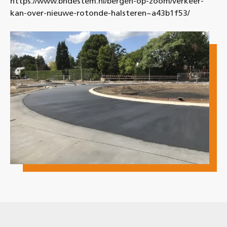
https://www.bndestem.nl/bergen-op-zoom/verkeer-
kan-over-nieuwe-rotonde-halsteren~a43b1f53/