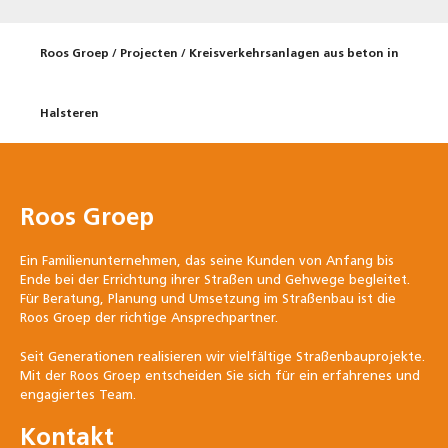
Roos Groep
/
Projecten
/
Kreisverkehrsanlagen aus beton in
Halsteren
Roos Groep
Ein Familienunternehmen, das seine Kunden von Anfang bis
Ende bei der Errichtung ihrer Straßen und Gehwege begleitet.
Für Beratung, Planung und Umsetzung im Straßenbau ist die
Roos Groep der richtige Ansprechpartner.
Seit Generationen realisieren wir vielfältige Straßenbauprojekte.
Mit der Roos Groep entscheiden Sie sich für ein erfahrenes und
engagiertes Team.
Kontakt