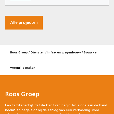
Alle projecten
Roos Groep
/
Diensten
/
Infra- en wegenbouw
/
Bouw- en
woonrijp maken
Roos Groep
Een familiebedrijf dat de klant van begin tot einde aan de hand
neemt en begeleidt bij de aanleg van een verharding. Voor