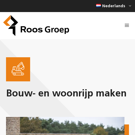
Ga
Nederlands
naar
de
inhoud
Bouw- en woonrijp maken