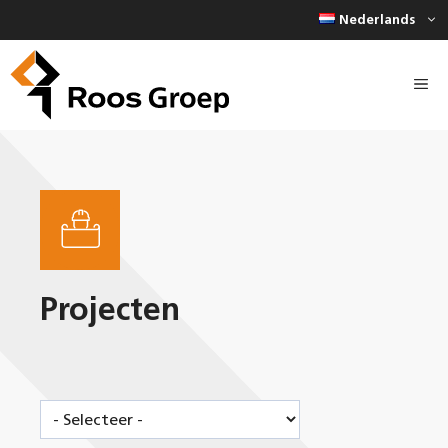
Ga
Nederlands
naar
de
inhoud
Projecten