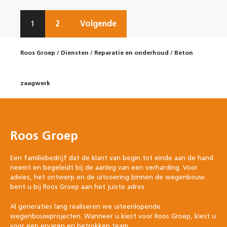
1
2
Volgende
Roos Groep
/
Diensten
/
Reparatie en onderhoud
/
Beton
zaagwerk
Roos Groep
Een familiebedrijf dat de klant van begin tot einde aan de hand
neemt en begeleidt bij de aanleg van een verharding. Voor
advies, het ontwerp en de uitvoering binnen de wegenbouw
bent u bij Roos Groep aan het juiste adres.
Al generaties lang realiseren we uiteenlopende
wegenbouwprojecten. Wanneer u kiest voor Roos Groep, kiest u
voor een ervaren en betrokken team.