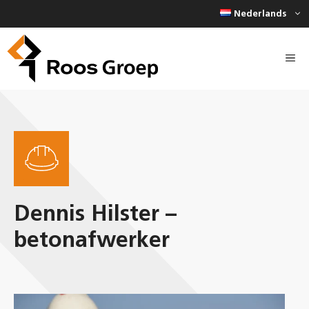
Ga
Nederlands
naar
de
inhoud
Dennis Hilster –
betonafwerker