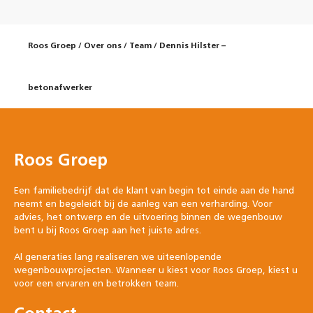
Roos Groep
/
Over ons
/
Team
/
Dennis Hilster –
betonafwerker
Roos Groep
Een familiebedrijf dat de klant van begin tot einde aan de hand
neemt en begeleidt bij de aanleg van een verharding. Voor
advies, het ontwerp en de uitvoering binnen de wegenbouw
bent u bij Roos Groep aan het juiste adres.
Al generaties lang realiseren we uiteenlopende
wegenbouwprojecten. Wanneer u kiest voor Roos Groep, kiest u
voor een ervaren en betrokken team.