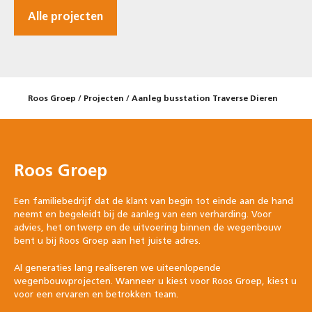
Alle projecten
Roos Groep
/
Projecten
/
Aanleg busstation Traverse Dieren
Roos Groep
Een familiebedrijf dat de klant van begin tot einde aan de hand
neemt en begeleidt bij de aanleg van een verharding. Voor
advies, het ontwerp en de uitvoering binnen de wegenbouw
bent u bij Roos Groep aan het juiste adres.
Al generaties lang realiseren we uiteenlopende
wegenbouwprojecten. Wanneer u kiest voor Roos Groep, kiest u
voor een ervaren en betrokken team.