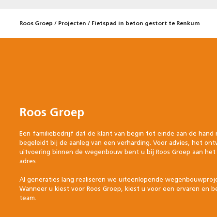
Roos Groep
/
Projecten
/
Fietspad in beton gestort te Renkum
Roos Groep
Een familiebedrijf dat de klant van begin tot einde aan de hand
begeleidt bij de aanleg van een verharding. Voor advies, het on
uitvoering binnen de wegenbouw bent u bij Roos Groep aan het 
adres.
Al generaties lang realiseren we uiteenlopende wegenbouwproj
Wanneer u kiest voor Roos Groep, kiest u voor een ervaren en 
team.