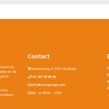
Contact
 neemt en
O
Handelsweg 21 5531 AE Bladel
twerp en de
D
juiste
+31 497 38 68 90
V
info@roosgroep.com
P
ecten.
Ma - vr 08:30 - 17:00
betrokken