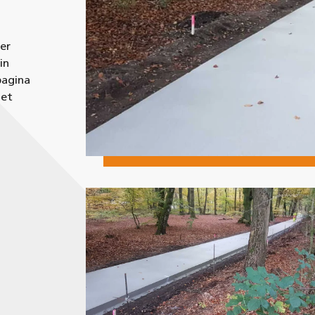
er
in
pagina
met