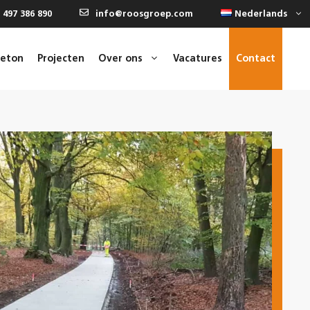
 497 386 890
info@roosgroep.com
Nederlands
beton
Projecten
Over ons
Vacatures
Contact