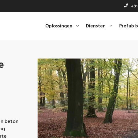
+31
Oplossingen
Diensten
Prefab 
e
 in beton
ing
nte