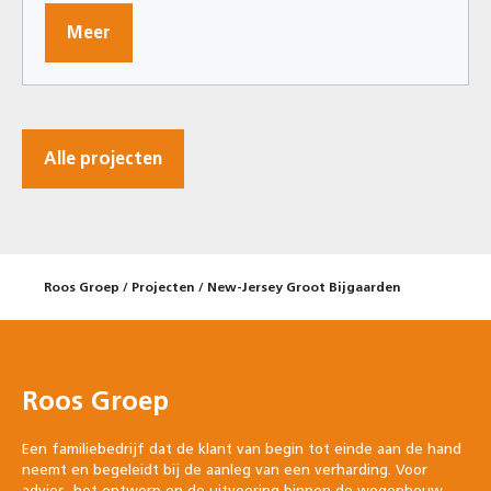
Meer
Alle projecten
Roos Groep
/
Projecten
/
New-Jersey Groot Bijgaarden
Roos Groep
Een familiebedrijf dat de klant van begin tot einde aan de hand
neemt en begeleidt bij de aanleg van een verharding. Voor
advies, het ontwerp en de uitvoering binnen de wegenbouw