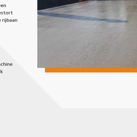
een
estort
 rijbaan
achine
ak