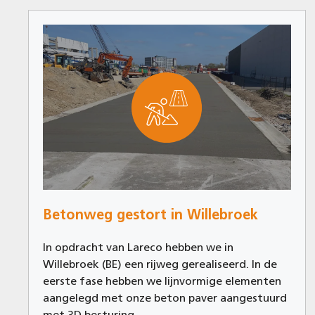
Betonweg gestort in Willebroek
In opdracht van Lareco hebben we in
Willebroek (BE) een rijweg gerealiseerd. In de
eerste fase hebben we lijnvormige elementen
aangelegd met onze beton paver aangestuurd
met 3D besturing.