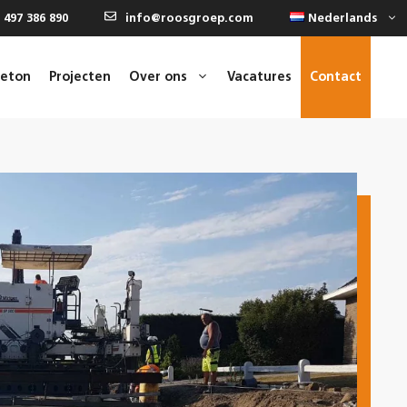
 497 386 890
info@roosgroep.com
Nederlands
beton
Projecten
Over ons
Vacatures
Contact