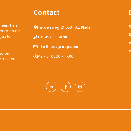
Contact
 neemt en
O
Handelsweg 21 5531 AE Bladel
twerp en de
D
juiste
+31 497 38 68 90
V
info@roosgroep.com
P
ecten.
Ma - vr 08:30 - 17:00
betrokken