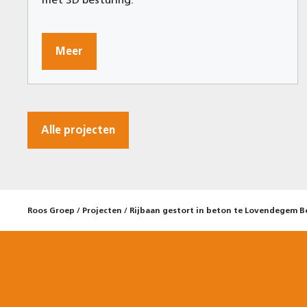
Meer
Alle projecten
Roos Groep
/
Projecten
/
Rijbaan gestort in beton te Lovendegem B