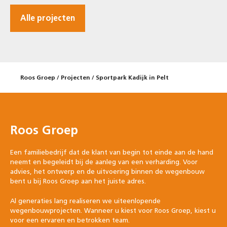
Alle projecten
Roos Groep
/
Projecten
/
Sportpark Kadijk in Pelt
Roos Groep
Een familiebedrijf dat de klant van begin tot einde aan de hand
neemt en begeleidt bij de aanleg van een verharding. Voor
advies, het ontwerp en de uitvoering binnen de wegenbouw
bent u bij Roos Groep aan het juiste adres.
Al generaties lang realiseren we uiteenlopende
wegenbouwprojecten. Wanneer u kiest voor Roos Groep, kiest u
voor een ervaren en betrokken team.