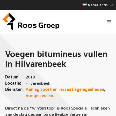
Ga
Nederlands
naar
de
inhoud
Voegen bitumineus vullen
in Hilvarenbeek
Datum:
2019
Locatie:
Hilvarenbeek
Diensten:
Aanleg sport en recreatiegelegenheden
,
Voegen vullen
Direct na de “winterstop” is Roos Speciale Technieken
aan de slag gegaan bij de Beekse Bergen in