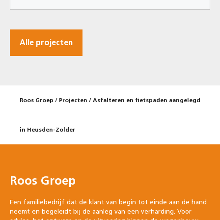
Alle projecten
Roos Groep
/
Projecten
/
Asfalteren en fietspaden aangelegd
in Heusden-Zolder
Roos Groep
Een familiebedrijf dat de klant van begin tot einde aan de hand
neemt en begeleidt bij de aanleg van een verharding. Voor