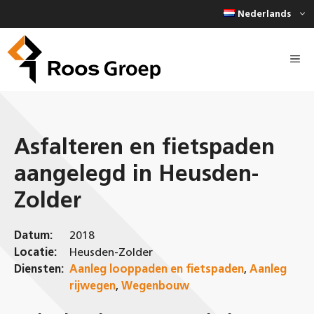
Ga
Nederlands
naar
de
inhoud
Asfalteren en fietspaden
aangelegd in Heusden-
Zolder
Datum:
2018
Locatie:
Heusden-Zolder
Diensten:
Aanleg looppaden en fietspaden
,
Aanleg
rijwegen
,
Wegenbouw