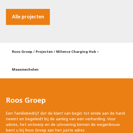
Alle projecten
Roos Groep
/
Projecten
/
Milence Charging Hub –
Maasmechelen
Roos Groep
Een familiebedrijf dat de klant van begin tot einde aan de hand
neemt en begeleidt bij de aanleg van een verharding. Voor
advies, het ontwerp en de uitvoering binnen de wegenbouw
bent u bij Roos Groep aan het juiste adres.