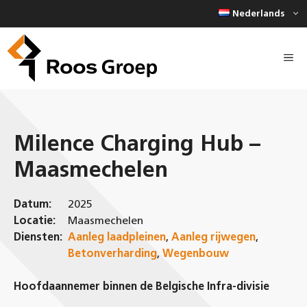
Ga
Nederlands
naar
de
inhoud
Milence Charging Hub –
Maasmechelen
Datum:
2025
Locatie:
Maasmechelen
Diensten:
Aanleg laadpleinen
,
Aanleg rijwegen
,
Betonverharding
,
Wegenbouw
Hoofdaannemer binnen de Belgische Infra-divisie